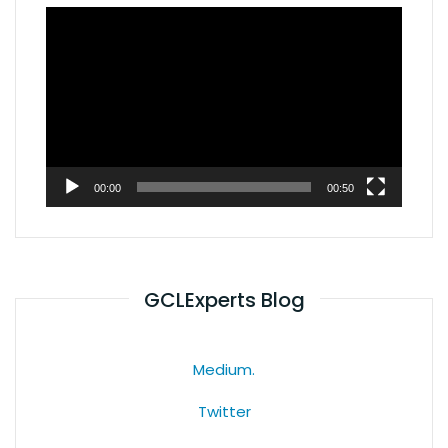
Video
Player
00:00
00:50
GCLExperts Blog
Medium.
Twitter