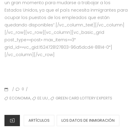
un gran momento para mudarse a trabajar a los
Estados Unidos, ya que el país necesita inmigrantes para
ocupar los puestos de los empleados que están
quedando disponibles”.[/vc_column_text][/vc_column]
[/vc_row][vc_row][vc_column][vc_basic_grid
post_type=»post» max_items=»3″
grid_id=»vc_gid:1524728127803-96a5dcd4-8814-0″]
[/vc_column][/vc_row]
0
/
/
,
,
ECONOMIA
EE.UU.
GREEN CARD LOTTERY EXPERTS
ARTÍCULOS
LOS DATOS DE INMIGRACIÓN