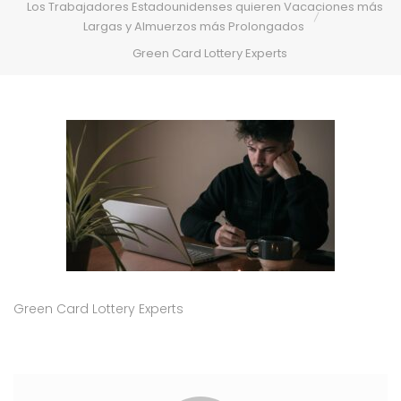
Los Trabajadores Estadounidenses quieren Vacaciones más
Largas y Almuerzos más Prolongados
Green Card Lottery Experts
Green Card Lottery Experts