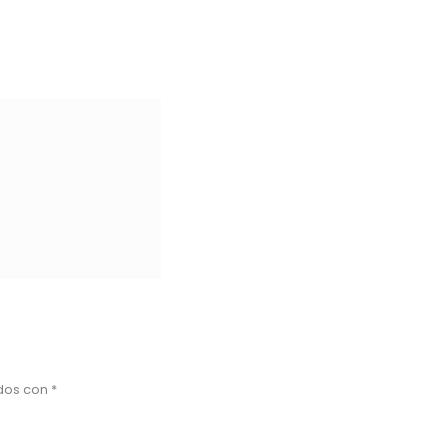
ados con
*