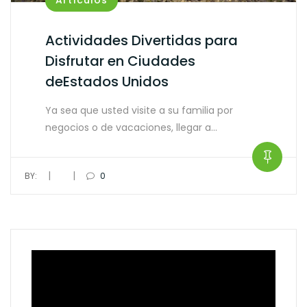
Actividades Divertidas para
Disfrutar en Ciudades
deEstados Unidos
Ya sea que usted visite a su familia por
negocios o de vacaciones, llegar a…
|
|
BY:
0
Video
Player