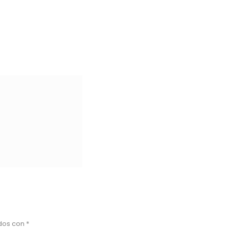
ados con
*