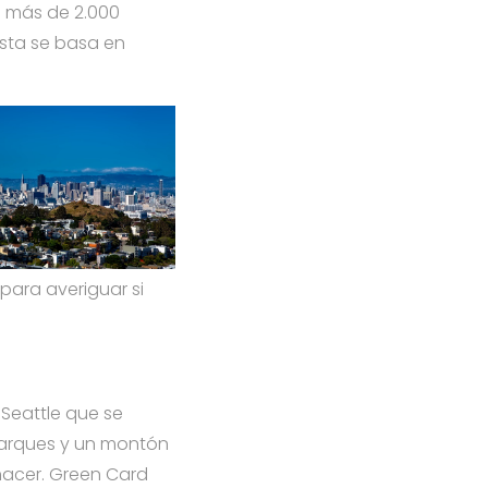
 a más de 2.000
ista se basa en
para averiguar si
Seattle que se
parques y un montón
hacer. Green Card