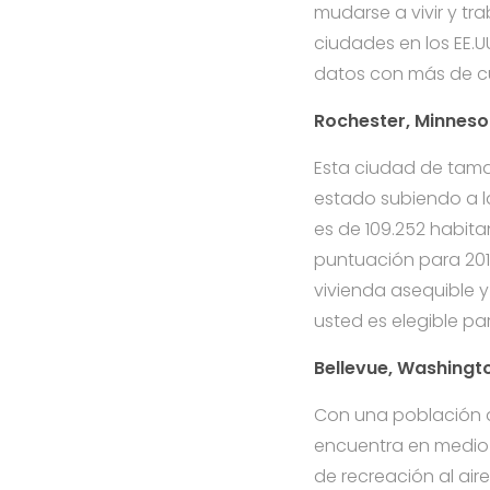
mudarse a vivir y tra
ciudades en los EE.U
datos con más de cu
Rochester, Minneso
Esta ciudad de tam
estado subiendo a l
es de 109.252 habita
puntuación para 2016
vivienda asequible 
usted es elegible par
Bellevue, Washingt
Con una población d
encuentra en medio
de recreación al air