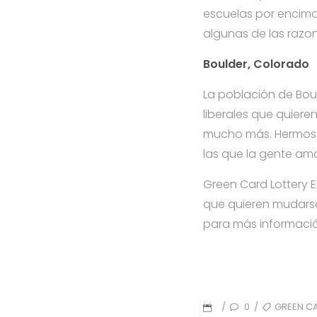
escuelas por encima
algunas de las razo
Boulder, Colorado
La población de Bou
liberales que quiere
mucho más. Hermosos
las que la gente ama
Green Card Lottery E
que quieren mudarse 
para más informaci
0
GREEN CA
/
/