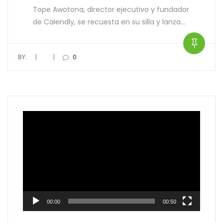
Tope Awotona, director ejecutivo y fundador
de Calendly, se recuesta en su silla y lanza…
|
|
BY:
0
Video
Player
00:00
00:50