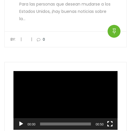
Para las personas que desean mudarse a los
Estados Unidos, ¡hay buenas noticias sobre
la…
|
|
BY:
0
Video
Player
00:00
00:50