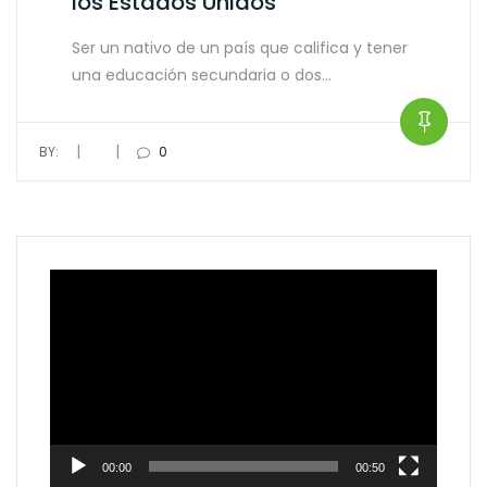
los Estados Unidos
Ser un nativo de un país que califica y tener
una educación secundaria o dos…
|
|
BY:
0
Video
Player
00:00
00:50