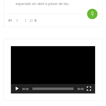
esperado en abril a pesar de las…
|
|
BY:
0
Video
Player
00:00
00:50